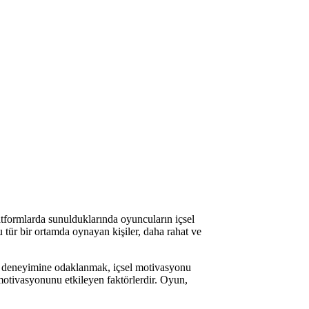
tformlarda sunulduklarında oyuncuların içsel
 tür bir ortamda oynayan kişiler, daha rahat ve
yun deneyimine odaklanmak, içsel motivasyonu
 motivasyonunu etkileyen faktörlerdir. Oyun,