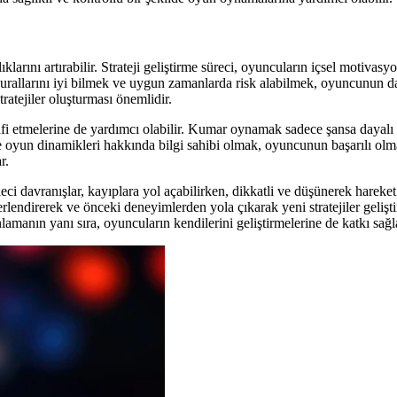
klarını artırabilir. Strateji geliştirme süreci, oyuncuların içsel motiva
kurallarını iyi bilmek ve uygun zamanlarda risk alabilmek, oyuncunun da
atejiler oluşturması önemlidir.
 etmelerine de yardımcı olabilir. Kumar oynamak sadece şansa dayalı bir a
 oyun dinamikleri hakkında bilgi sahibi olmak, oyuncunun başarılı olması
r.
eleci davranışlar, kayıplara yol açabilirken, dikkatli ve düşünerek harek
ğerlendirerek ve önceki deneyimlerden yola çıkarak yeni stratejiler gel
anlamanın yanı sıra, oyuncuların kendilerini geliştirmelerine de katkı sağl