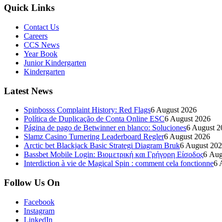
Quick Links
Contact Us
Careers
CCS News
Year Book
Junior Kindergarten
Kindergarten
Latest News
Spinbosss Complaint History: Red Flags
6 August 2026
Política de Duplicação de Conta Online ESC
6 August 2026
Página de pago de Betwinner en blanco: Soluciones
6 August 2
Slamz Casino Turnering Leaderboard Regler
6 August 2026
Arctic bet Blackjack Basic Strategi Diagram Bruk
6 August 20
Bassbet Mobile Login: Βιομετρική και Γρήγορη Είσοδος
6 Aug
Interdiction à vie de Magical Spin : comment cela fonctionne
6 
Follow Us On
Facebook
Instagram
LinkedIn