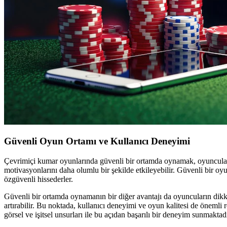
Güvenli Oyun Ortamı ve Kullanıcı Deneyimi
Çevrimiçi kumar oyunlarında güvenli bir ortamda oynamak, oyuncuların
motivasyonlarını daha olumlu bir şekilde etkileyebilir. Güvenli bir oy
özgüvenli hissederler.
Güvenli bir ortamda oynamanın bir diğer avantajı da oyuncuların dikk
artırabilir. Bu noktada, kullanıcı deneyimi ve oyun kalitesi de önemli
görsel ve işitsel unsurları ile bu açıdan başarılı bir deneyim sunmaktadı