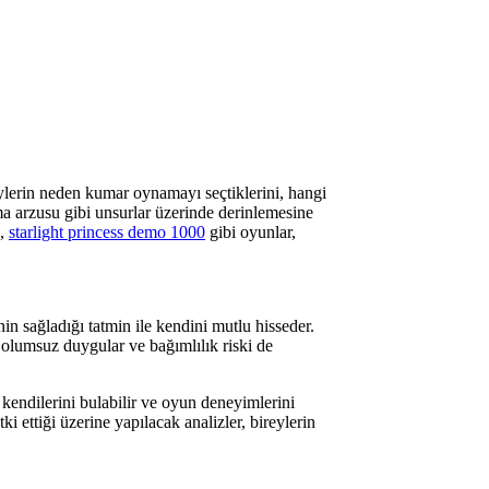
eylerin neden kumar oynamayı seçtiklerini, hangi
nma arzusu gibi unsurlar üzerinde derinlemesine
n,
starlight princess demo 1000
gibi oyunlar,
in sağladığı tatmin ile kendini mutlu hisseder.
olumsuz duygular ve bağımlılık riski de
 kendilerini bulabilir ve oyun deneyimlerini
i ettiği üzerine yapılacak analizler, bireylerin