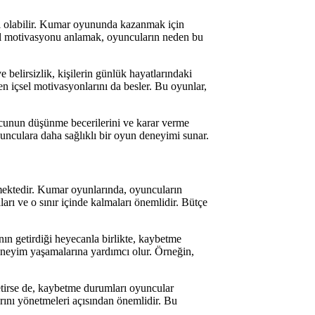
sı olabilir. Kumar oyununda kazanmak için
el motivasyonu anlamak, oyuncuların neden bu
belirsizlik, kişilerin günlük hayatlarındaki
en içsel motivasyonlarını da besler. Bu oyunlar,
uncunun düşünme becerilerini ve karar verme
oyunculara daha sağlıklı bir oyun deneyimi sunar.
tmektedir. Kumar oyunlarında, oyuncuların
arı ve o sınır içinde kalmaları önemlidir. Bütçe
ın getirdiği heyecanla birlikte, kaybetme
 deneyim yaşamalarına yardımcı olur. Örneğin,
tirse de, kaybetme durumları oyuncular
arını yönetmeleri açısından önemlidir. Bu