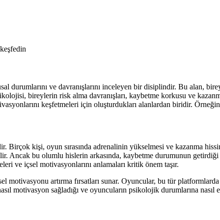
 keşfedin
 durumlarını ve davranışlarını inceleyen bir disiplindir. Bu alan, bir
psikolojisi, bireylerin risk alma davranışları, kaybetme korkusu ve kaza
vasyonlarını keşfetmeleri için oluşturdukları alanlardan biridir. Örneği
ir. Birçok kişi, oyun sırasında adrenalinin yükselmesi ve kazanma hissin
lir. Ancak bu olumlu hislerin arkasında, kaybetme durumunun getirdiği 
ri ve içsel motivasyonlarını anlamaları kritik önem taşır.
el motivasyonu artırma fırsatları sunar. Oyuncular, bu tür platformlarda
 nasıl motivasyon sağladığı ve oyuncuların psikolojik durumlarına nasıl etk