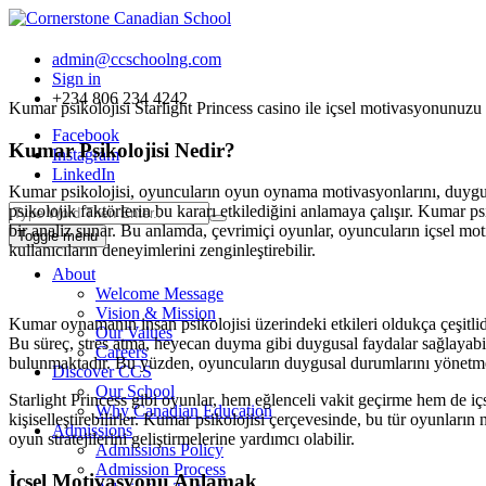
admin@ccschoolng.com
Sign in
+234 806 234 4242
Kumar psikolojisi Starlight Princess casino ile içsel motivasyonunuzu
Facebook
Kumar Psikolojisi Nedir?
Instagram
LinkedIn
Kumar psikolojisi, oyuncuların oyun oynama motivasyonlarını, duygusal
psikolojik faktörlerin bu kararı etkilediğini anlamaya çalışır. Kumar 
bir analiz sunar. Bu anlamda, çevrimiçi oyunlar, oyuncuların içsel moti
Toggle menu
kullanıcıların deneyimlerini zenginleştirebilir.
About
Welcome Message
Vision & Mission
Kumar oynamanın insan psikolojisi üzerindeki etkileri oldukça çeşitlid
Our Values
Bu süreç, stres atma, heyecan duyma gibi duygusal faydalar sağlayabi
Careers
bulunmaktadır. Bu yüzden, oyuncuların duygusal durumlarını yönetmele
Discover CCS
Our School
Starlight Princess gibi oyunlar, hem eğlenceli vakit geçirme hem de içs
Why Canadian Education
kişiselleştirebilirler. Kumar psikolojisi çerçevesinde, bu tür oyunların
Admissions
oyun stratejilerini geliştirmelerine yardımcı olabilir.
Admissions Policy
Admission Process
İçsel Motivasyonu Anlamak