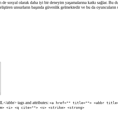
de sosyal olarak daha iyi bir deneyim yaşamalarına katkı sağlar. Bu du
eliştiren unsurların başında güvenlik gelmektedir ve bu da oyuncuların u
/abbr> tags and attributes:
<a href="" title=""> <abbr title
m> <i> <q cite=""> <s> <strike> <strong>