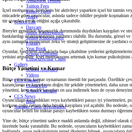
Admission Testing
Tuition Fees
İçsel motivasyon, bireylerin bir aktiviteyi yaparken içsel bir tatm
Inquiry Form
mücadele eden oyuncular, aslında sadece ödüller peşinde koşmaktan 
Apply
tür oyunları tercih ettiğini açığa çıkarabilir.
School Life
Daycare
Bireyler genellikle başarısızlık durumunda duydukları kaygıları ve st
Junior Kindergarten
baskılardan uzaklaşmalarına yardımcı olabilir. Bu durumda, görsel ve i
Senior Kindergarten
aynı zamanda oyuncunun zeka ve strateji geliştirmesine de yardımcı ol
Primary
Year Book
Oyunlar, bireylerin zorluklarla başa çıkabilme yetilerini geliştirmel
School Uniforms
yetisini artırabilir. İçsel motivasyonu artırmak için kumar psikolojisin
Extracurricular Clubs
Gallery
Bütçe Yönetimi ve Kumar
School Activities
Videos
Bütçe yönetimi, kumar oynamanın önemli bir parçasıdır. Özellikle çevr
CCS Connect
kazançlarını ve kayıplarını doğru bir şekilde yönetmeleri, daha uzun sü
Contact Us
yönetimi, hem maddi kayıpları en aza indirmek hem de oyun deneyimini 
School Calender
CCS News
Oyuncuların kazandıkları veya kaybettikleri parayı iyi yönetmeleri, 
Blog
korkusu çoğu zaman daha büyük kayıplara yol açabilir. Bu nedenle, oyun
Summer Camp Registration
oyuncular belirli bir miktar parayı kaybettikten sonra durmayı öğrenme
Yine de, bütçe yönetimi sadece maddi anlamda değil, zihinsel olarak
üzerinde baskı yaratabilir. Bu nedenle, oyuncuların kaybettikleri zama
bağlamda, oyun psikolojisinin temel ilkelerini bilmek, oyuncuların dah