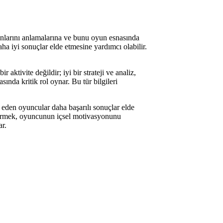
syonlarını anlamalarına ve bunu oyun esnasında
ha iyi sonuçlar elde etmesine yardımcı olabilir.
ktivite değildir; iyi bir strateji ve analiz,
nda kritik rol oynar. Bu tür bilgileri
et eden oyuncular daha başarılı sonuçlar elde
iştirmek, oyuncunun içsel motivasyonunu
ar.