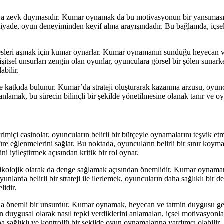
in veya zevk duymasıdır. Kumar oynamak da bu motivasyonun bir yansıma
ziyade, oyun deneyiminden keyif alma arayışındadır. Bu bağlamda, içs
resleri aşmak için kumar oynarlar. Kumar oynamanın sunduğu heyecan ve 
şitsel unsurları zengin olan oyunlar, oyunculara görsel bir şölen sunark
abilir.
erine katkıda bulunur. Kumar’da strateji oluşturarak kazanma arzusu, oy
i anlamak, bu sürecin bilinçli bir şekilde yönetilmesine olanak tanır ve 
imiçi casinolar, oyuncuların belirli bir bütçeyle oynamalarını teşvik e
re eğlenmelerini sağlar. Bu noktada, oyuncuların belirli bir sınır koymal
iyileştirmek açısından kritik bir rol oynar.
psikolojik olarak da denge sağlamak açısından önemlidir. Kumar oynaman
larda belirli bir strateji ile ilerlemek, oyuncuların daha sağlıklı bir
lidir.
 da önemli bir unsurdur. Kumar oynamak, heyecan ve tatmin duygusu ge
n duygusal olarak nasıl tepki verdiklerini anlamaları, içsel motivasyonl
a sağlıklı ve kontrollü bir şekilde oyun oynamalarına yardımcı olabilir.