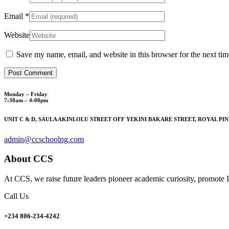
Email
*
Website
Save my name, email, and website in this browser for the next ti
Monday – Friday
7:30am – 4:00pm
UNIT C & D, SAULA AKINLOLU STREET OFF YEKINI BAKARE STREET, ROYAL PIN
admin@ccschoolng.com
About CCS
At CCS, we raise future leaders pioneer academic curiosity, promote I
Call Us
+234 806-234-4242