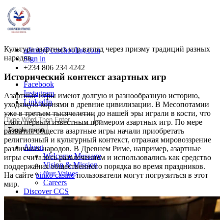
Культура азартных игр взгляд через призму традиций разных
admin@ccschoolng.com
народов
Sign in
+234 806 234 4242
Исторический контекст азартных игр
Facebook
Instagram
Азартные игры имеют долгую и разнообразную историю,
LinkedIn
уходящую корнями в древние цивилизации. В Месопотамии
уже в третьем тысячелетии до нашей эры играли в кости, что
стало первым известным примером азартных игр. По мере
Toggle menu
развития обществ азартные игры начали приобретать
религиозный и культурный контекст, отражая мировоззрение
About
различных народов. В Древнем Риме, например, азартные
Welcome Message
игры считались развлечением и использовались как средство
Vision & Mission
поддержания общественного порядка во время праздников.
Our Values
На сайте
pinko casino
пользователи могут погрузиться в этот
Careers
мир.
Discover CCS
Our School
Why Canadian Education
Admissions