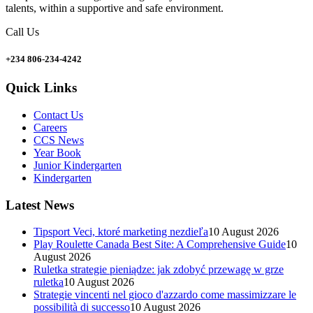
talents, within a supportive and safe environment.
Call Us
+234 806-234-4242
Quick Links
Contact Us
Careers
CCS News
Year Book
Junior Kindergarten
Kindergarten
Latest News
Tipsport Veci, ktoré marketing nezdieľa
10 August 2026
Play Roulette Canada Best Site: A Comprehensive Guide
10
August 2026
Ruletka strategie pieniądze: jak zdobyć przewagę w grze
ruletka
10 August 2026
Strategie vincenti nel gioco d'azzardo come massimizzare le
possibilità di successo
10 August 2026