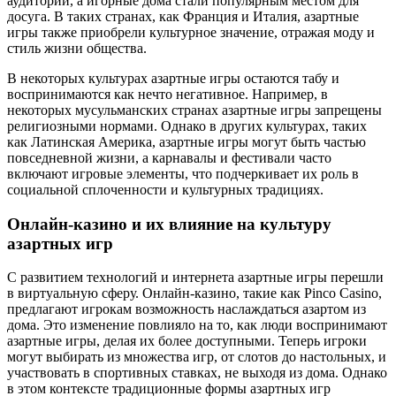
аудитории, а игорные дома стали популярным местом для
досуга. В таких странах, как Франция и Италия, азартные
игры также приобрели культурное значение, отражая моду и
стиль жизни общества.
В некоторых культурах азартные игры остаются табу и
воспринимаются как нечто негативное. Например, в
некоторых мусульманских странах азартные игры запрещены
религиозными нормами. Однако в других культурах, таких
как Латинская Америка, азартные игры могут быть частью
повседневной жизни, а карнавалы и фестивали часто
включают игровые элементы, что подчеркивает их роль в
социальной сплоченности и культурных традициях.
Онлайн-казино и их влияние на культуру
азартных игр
С развитием технологий и интернета азартные игры перешли
в виртуальную сферу. Онлайн-казино, такие как Pinco Casino,
предлагают игрокам возможность наслаждаться азартом из
дома. Это изменение повлияло на то, как люди воспринимают
азартные игры, делая их более доступными. Теперь игроки
могут выбирать из множества игр, от слотов до настольных, и
участвовать в спортивных ставках, не выходя из дома. Однако
в этом контексте традиционные формы азартных игр