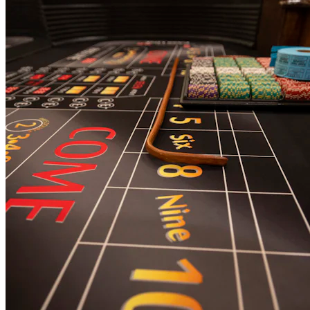
Admissions Policy
Admission Process
Admission Testing
Tuition Fees
Inquiry Form
Apply
School Life
Daycare
Junior Kindergarten
Senior Kindergarten
Primary
Year Book
School Uniforms
Extracurricular Clubs
Gallery
School Activities
Videos
CCS Connect
Contact Us
School Calender
CCS News
Blog
Summer Camp Registration