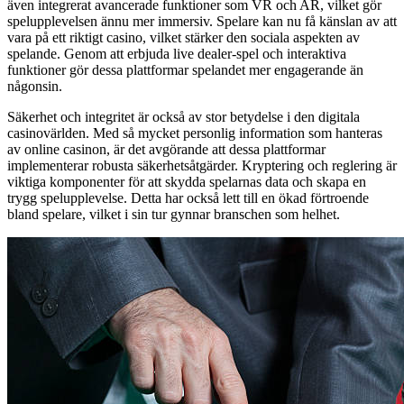
även integrerat avancerade funktioner som VR och AR, vilket gör
spelupplevelsen ännu mer immersiv. Spelare kan nu få känslan av att
vara på ett riktigt casino, vilket stärker den sociala aspekten av
spelande. Genom att erbjuda live dealer-spel och interaktiva
funktioner gör dessa plattformar spelandet mer engagerande än
någonsin.
Säkerhet och integritet är också av stor betydelse i den digitala
casinovärlden. Med så mycket personlig information som hanteras
av online casinon, är det avgörande att dessa plattformar
implementerar robusta säkerhetsåtgärder. Kryptering och reglering är
viktiga komponenter för att skydda spelarnas data och skapa en
trygg spelupplevelse. Detta har också lett till en ökad förtroende
bland spelare, vilket i sin tur gynnar branschen som helhet.