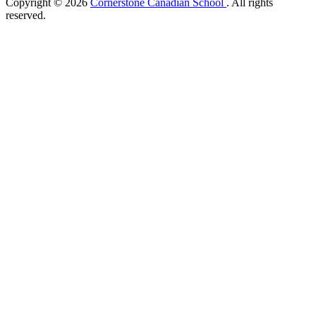
Copyright © 2026
Cornerstone Canadian School
. All rights
reserved.