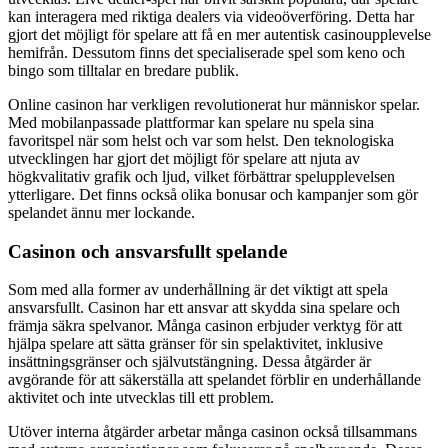
kan interagera med riktiga dealers via videoöverföring. Detta har
gjort det möjligt för spelare att få en mer autentisk casinoupplevelse
hemifrån. Dessutom finns det specialiserade spel som keno och
bingo som tilltalar en bredare publik.
Online casinon har verkligen revolutionerat hur människor spelar.
Med mobilanpassade plattformar kan spelare nu spela sina
favoritspel när som helst och var som helst. Den teknologiska
utvecklingen har gjort det möjligt för spelare att njuta av
högkvalitativ grafik och ljud, vilket förbättrar spelupplevelsen
ytterligare. Det finns också olika bonusar och kampanjer som gör
spelandet ännu mer lockande.
Casinon och ansvarsfullt spelande
Som med alla former av underhållning är det viktigt att spela
ansvarsfullt. Casinon har ett ansvar att skydda sina spelare och
främja säkra spelvanor. Många casinon erbjuder verktyg för att
hjälpa spelare att sätta gränser för sin spelaktivitet, inklusive
insättningsgränser och självutstängning. Dessa åtgärder är
avgörande för att säkerställa att spelandet förblir en underhållande
aktivitet och inte utvecklas till ett problem.
Utöver interna åtgärder arbetar många casinon också tillsammans