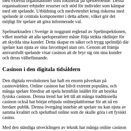
med externa organisationer som fokuserar på spelberoende. Dessa
organisationer erbjuder resurser och stöd för individer som kämpar
med sitt spelande. Utbildning och medvetenhet kring riskerna med
spelande är centrala komponenter i detta arbete, vilket gör det
möjligt för spelare att göra informerade val.
Spelmarknaden i Sverige är noggrant reglerad av Spelinspektionen,
vilket innebär att alla speloperatörer måste följa strikta riktlinjer för
att skydda sina kunder. Detta skapar en säker och trygg spelmiljö där
spelare kan njuta av sina favoritspel utan oro. Genom att främja
ansvarsfullt spelande visar casinon att de bryr sig om sina kunder
och deras välbefinnande.
Casinon i den digitala tidsåldern
Den digitala revolutionen har haft en enorm påverkan på
casinovärlden. Online casinon har blivit extremt populära, och
många spelare föredrar att spela hemifrån istället för att besöka
fysiska casinon. Denna trend har lett till att många traditionella
casinon också har börjat erbjuda onlineplattformar för att nå en
bredare publik. Denna övergång innebär att spelare nu kan njuta av
samma kvalitet och spelutbud online som de skulle göra i ett fysiskt
casino.
Med den ständiga utvecklingen av teknik har många online casinon