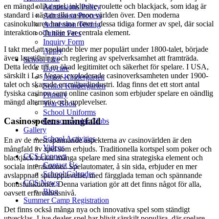
en mängd olika spel, inklusive roulette och blackjack, som idag är
Admissions Policy
standard i nästan alla casinon världen över. Den moderna
Admission Process
casinokulturen har sina rötter i dessa tidiga former av spel, där social
Admission Testing
interaktion och nöje var centrala element.
Tuition Fees
Inquiry Form
I takt med att spelande blev mer populärt under 1800-talet, började
Apply
även lagstiftning och reglering av spelverksamhet att framträda.
School Life
Detta ledde till en ökad legitimitet och säkerhet för spelare. I USA,
Daycare
särskilt i Las Vegas, exploderade casinoverksamheten under 1900-
Junior Kindergarten
talet och skapade en miljardindustri. Idag finns det ett stort antal
Senior Kindergarten
fysiska casinon samt online casinon som erbjuder spelare en oändlig
Primary
mängd alternativ och upplevelser.
Year Book
School Uniforms
Casinospelens mångfald
Extracurricular Clubs
Gallery
School Activities
En av de mest spännande aspekterna av casinovärlden är den
Videos
mångfald av spel som erbjuds. Traditionella kortspel som poker och
CCS Connect
blackjack lockar många spelare med sina strategiska element och
Contact Us
sociala interaktioner. Spelautomater, å sin sida, erbjuder en mer
School Calender
avslappnad spelupplevelse, med färgglada teman och spännande
CCS News
bonusfunktioner. Denna variation gör att det finns något för alla,
Blog
oavsett erfarenhetsnivå.
Summer Camp Registration
Det finns också många nya och innovativa spel som ständigt
utvecklas. Live dealer-spel har blivit särskilt populära, där spelare