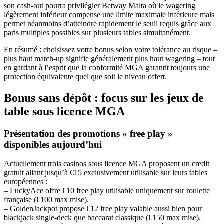
son cash‑out pourra privilégier Betway Malta où le wagering
légèrement inférieur compense une limite maximale inférieure mais
permet néanmoins d’atteindre rapidement le seuil requis grâce aux
paris multiples possibles sur plusieurs tables simultanément.
En résumé : choisissez votre bonus selon votre tolérance au risque –
plus haut match-up signifie généralement plus haut wagering – tout
en gardant à l’esprit que la conformité MGA garantit toujours une
protection équivalente quel que soit le niveau offert.
Bonus sans dépôt : focus sur les jeux de
table sous licence MGA
Présentation des promotions « free play »
disponibles aujourd’hui
Actuellement trois casinos sous licence MGA proposent un credit
gratuit allant jusqu’à €15 exclusivement utilisable sur leurs tables
européennes :
– LuckyAce offre €10 free play utilisable uniquement sur roulette
française (€100 max mise).
– GoldenJackpot propose €12 free play valable aussi bien pour
blackjack single‑deck que baccarat classique (€150 max mise).