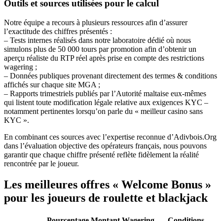
Outils et sources utilisées pour le calcul
Notre équipe a recours à plusieurs ressources afin d’assurer
l’exactitude des chiffres présentés :
– Tests internes réalisés dans notre laboratoire dédié où nous
simulons plus de 50 000 tours par promotion afin d’obtenir un
aperçu réaliste du RTP réel après prise en compte des restrictions
wagering ;
– Données publiques provenant directement des termes & conditions
affichés sur chaque site MGA ;
– Rapports trimestriels publiés par l’Autorité maltaise eux-mêmes
qui listent toute modification légale relative aux exigences KYC –
notamment pertinentes lorsqu’on parle du « meilleur casino sans
KYC ».
En combinant ces sources avec l’expertise reconnue d’Adivbois.Org
dans l’évaluation objective des opérateurs français, nous pouvons
garantir que chaque chiffre présenté reflète fidèlement la réalité
rencontrée par le joueur.
Les meilleures offres « Welcome Bonus »
pour les joueurs de roulette et blackjack
Pourcentage
Montant
Wagering
Conditions