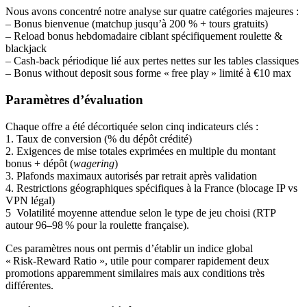
Nous avons concentré notre analyse sur quatre catégories majeures :
– Bonus bienvenue (matchup jusqu’à 200 % + tours gratuits)
– Reload bonus hebdomadaire ciblant spécifiquement roulette &
blackjack
– Cash‑back périodique lié aux pertes nettes sur les tables classiques
– Bonus without deposit sous forme « free play » limité à €10 max
Paramètres d’évaluation
Chaque offre a été décortiquée selon cinq indicateurs clés :
1. Taux de conversion (% du dépôt crédité)
2. Exigences de mise totales exprimées en multiple du montant
bonus + dépôt (
wagering
)
3. Plafonds maximaux autorisés par retrait après validation
4. Restrictions géographiques spécifiques à la France (blocage IP vs
VPN légal)
5 Volatilité moyenne attendue selon le type de jeu choisi (RTP
autour 96–98 % pour la roulette française).
Ces paramètres nous ont permis d’établir un indice global
« Risk‑Reward Ratio », utile pour comparer rapidement deux
promotions apparemment similaires mais aux conditions très
différentes.