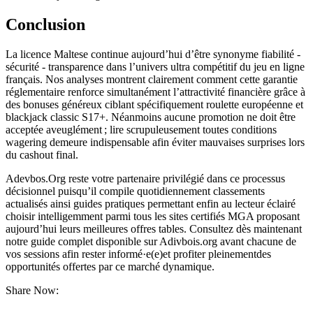
Conclusion
La licence Maltese continue aujourd’hui d’être synonyme fiabilité ‑
sécurité ‑ transparence dans l’univers ultra compétitif du jeu en ligne
français. Nos analyses montrent clairement comment cette garantie
réglementaire renforce simultanément l’attractivité financière grâce à
des bonuses généreux ciblant spécifiquement roulette européenne et
blackjack classic S17+. Néanmoins aucune promotion ne doit être
acceptée aveuglément ; lire scrupuleusement toutes conditions
wagering demeure indispensable afin éviter mauvaises surprises lors
du cashout final.
Adevbos.Org reste votre partenaire privilégié dans ce processus
décisionnel puisqu’il compile quotidiennement classements
actualisés ainsi guides pratiques permettant enfin au lecteur éclairé
choisir intelligemment parmi tous les sites certifiés MGA proposant
aujourd’hui leurs meilleures offres tables.​ Consultez dès maintenant
notre guide complet disponible sur Adivbois.org avant chacune de
vos sessions afin rester informé·e(e)​et profiter pleinement​des
opportunités offertes par ce marché dynamique.​
Share Now: