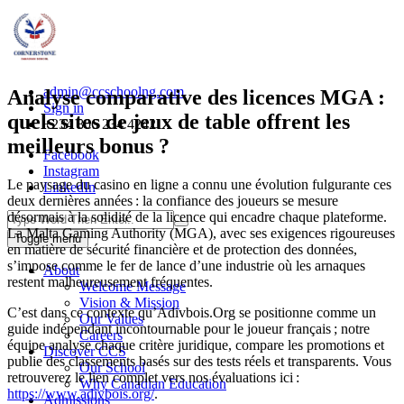
admin@ccschoolng.com
Analyse comparative des licences MGA :
Sign in
quels sites de jeux de table offrent les
+234 806 234 4242
meilleurs bonus ?
Facebook
Instagram
Le paysage du casino en ligne a connu une évolution fulgurante ces
LinkedIn
deux dernières années : la confiance des joueurs se mesure
désormais à la solidité de la licence qui encadre chaque plateforme.
La Malta Gaming Authority (MGA), avec ses exigences rigoureuses
Toggle menu
en matière de sécurité financière et de protection des données,
s’impose comme le fer de lance d’une industrie où les arnaques
About
restent malheureusement fréquentes.
Welcome Message
Vision & Mission
C’est dans ce contexte qu’Adivbois.Org se positionne comme un
Our Values
guide indépendant incontournable pour le joueur français ; notre
Careers
équipe analyse chaque critère juridique, compare les promotions et
Discover CCS
publie des classements basés sur des tests réels et transparents. Vous
Our School
retrouverez le lien complet vers nos évaluations ici :
Why Canadian Education
https://www.adivbois.org/
.
Admissions