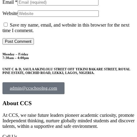
Email
*
Website
Save my name, email, and website in this browser for the next
time I comment.
Monday – Friday
7:30am – 4:00pm
UNIT C & D, SAULA AKINLOLU STREET OFF YEKINI BAKARE STREET, ROYAL
PINE ESTATE, ORCHID ROAD, LEKKI, LAGOS, NIGERIA.
admin@ccschoolng.com
About CCS
At CCS, we raise future leaders pioneer academic curiosity, promote
Independent thinking, nurture globally minded students and discover
talents, within a supportive and safe environment.
Call Us