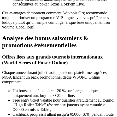
consécutives au poker Texas Hold’em Live.
Ces avantages démontrent comment Adivbois.Org recommande
toujours prioriser un programme VIP aligné avec vos préférences
ludique plutôt qu’un simple cumul générique basé uniquement sur
volume global joué.
Analyse des bonus saisonniers &
promotions événementielles
Offres liées aux grands tournois internationaux
(World Series of Poker Online)
Chaque année durant juillet–août, plusieurs plateformes agréées
MGA lancent un pack promotionnel dédié WSOPO Online
comprenant :
Un boost supplémentaire +20 % surcharge appliqué
uniquement aux buy‑in ≥ €25 on-line,
Free entry ticket valable pour qualifier gratuitement au tournoi
“High Roller Table” réservé aux joueurs ayant cumulé ≥
€3 000 en mises Table ,
Cashback progressif allant jusqu’à ¥5000 ($70) pendant toute